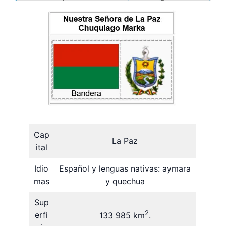
Cap
La Paz
ital
Idio
Español y lenguas nativas: aymara
mas
y quechua
Sup
2
erfi
133 985 km
.