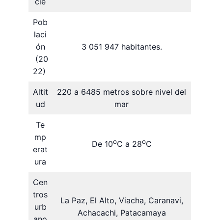
cie
Pob
laci
ón
3 051 947 habitantes.
(20
22)
Altit
220 a 6485 metros sobre nivel del
ud
mar
Te
mp
o
o
De 10
C a 28
C
erat
ura
Cen
tros
La Paz, El Alto, Viacha, Caranavi,
urb
Achacachi, Patacamaya
ano