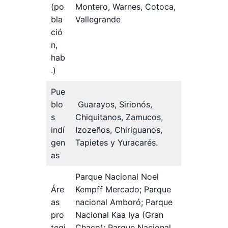
(po
Montero, Warnes, Cotoca,
bla
Vallegrande
ció
n,
hab
.)
Pue
blo
Guarayos, Sirionós,
s
Chiquitanos, Zamucos,
indí
Izozeños, Chiriguanos,
gen
Tapietes y Yuracarés.
as
Parque Nacional Noel
Áre
Kempff Mercado; Parque
as
nacional Amboró; Parque
pro
Nacional Kaa Iya (Gran
tegi
Chaco); Parque Nacional