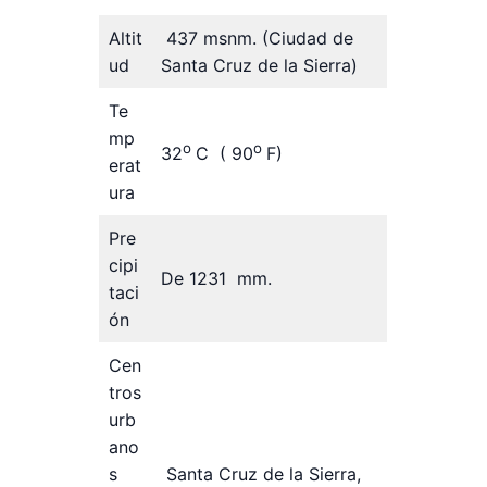
Altit
437 msnm. (Ciudad de
ud
Santa Cruz de la Sierra)
Te
mp
o
o
32
C ( 90
F)
erat
ura
Pre
cipi
De 1231 mm.
taci
ón
Cen
tros
urb
ano
s
Santa Cruz de la Sierra,